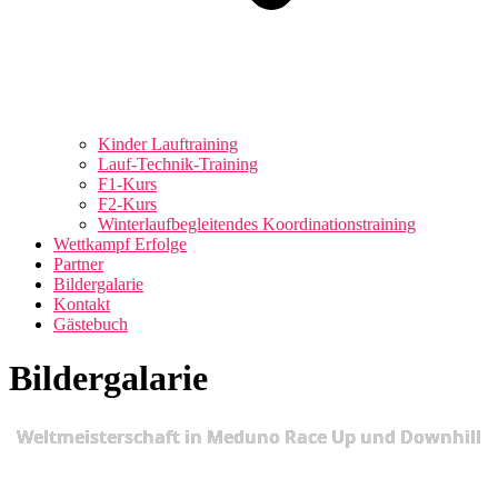
Kinder Lauftraining
Lauf-Technik-Training
F1-Kurs
F2-Kurs
Winterlaufbegleitendes Koordinationstraining
Wettkampf Erfolge
Partner
Bildergalarie
Kontakt
Gästebuch
Bildergalarie
Weltmeisterschaft in Meduno Race Up und Downhill